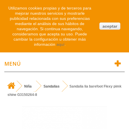
Iniciar sesión
Utilizamos cookies propias y de terceros para
mejorar nuestros servicios y mostrarle
publicidad relacionada con sus preferencias
0
mediante el análisis de sus hábitos de
aceptar
navegación. Si continua navegando,
Atendemos WhatsApp
consideramos que acepta su uso. Puede
91 214 1542
cambiar la configuración u obtener más
información
aquí
.
MENÚ
Niña
Sandalias
Sandalia lia barefoot Flexy pimk
shine G3150264-8