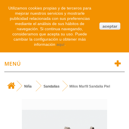
Iniciar sesión
Utilizamos cookies propias y de terceros para
mejorar nuestros servicios y mostrarle
publicidad relacionada con sus preferencias
0
mediante el análisis de sus hábitos de
aceptar
navegación. Si continua navegando,
Atendemos WhatsApp
consideramos que acepta su uso. Puede
91 214 1542
cambiar la configuración u obtener más
información
aquí
.
MENÚ
Niña
Sandalias
Milos Marfil Sandalia Piel