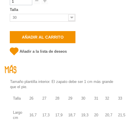
Talla
30
AÑADIR AL CARRITO
Añadir a la lista de deseos
MÁS
Tamaño plantilla interior. El zapato debe ser 1 cm más grande
que el pie.
Talla
26
27
28
29
30
31
32
33
Largo
16,7
17,3
17,9
18,7
19,3
20
20,7
21,5
cm