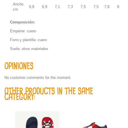
Ancho
6,8
6,9
7,1
7,3
7,5
7,5
7,8
8
cm
Composición:
Empeine: cuero
Forro y plantilla: cuero
Suela: otros materiales
OPINIONES
No customer comments for the moment.
OTHER PRODUCTS IN THE SAME
CATEGORY: