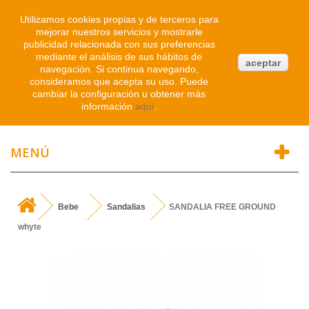
Iniciar sesión
Utilizamos cookies propias y de terceros para
mejorar nuestros servicios y mostrarle
publicidad relacionada con sus preferencias
0
mediante el análisis de sus hábitos de
aceptar
navegación. Si continua navegando,
Atendemos WhatsApp
consideramos que acepta su uso. Puede
91 214 1542
cambiar la configuración u obtener más
información
aquí
.
MENÚ
Bebe
Sandalias
SANDALIA FREE GROUND
whyte