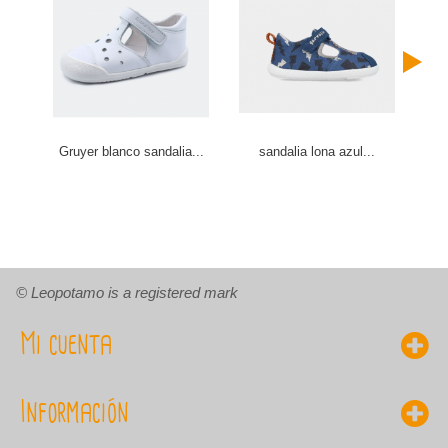
Gruyer blanco sandalia...
sandalia lona azul...
J
© Leopotamo is a registered mark
Mi cuenta
Información