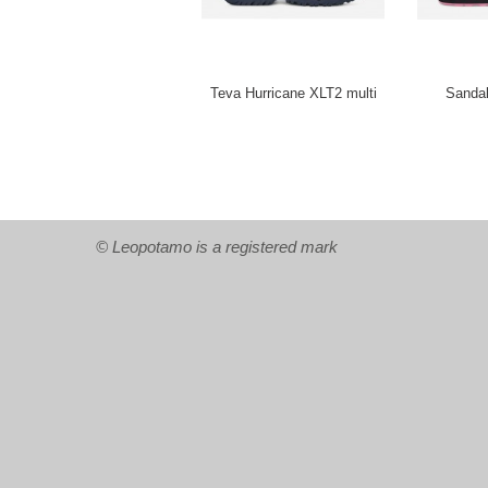
Teva Hurricane XLT2 multi
Sandali
© Leopotamo is a registered mark