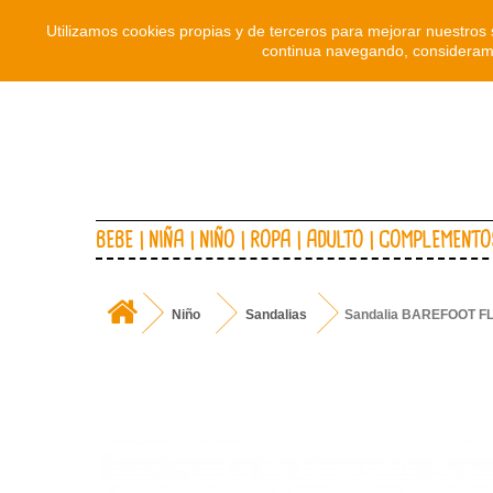
Utilizamos cookies propias y de terceros para mejorar nuestros 
continua navegando, consideramo
BEBE
NIÑA
NIÑO
ROPA
ADULTO
COMPLEMENTO
Niño
Sandalias
Sandalia BAREFOOT FL