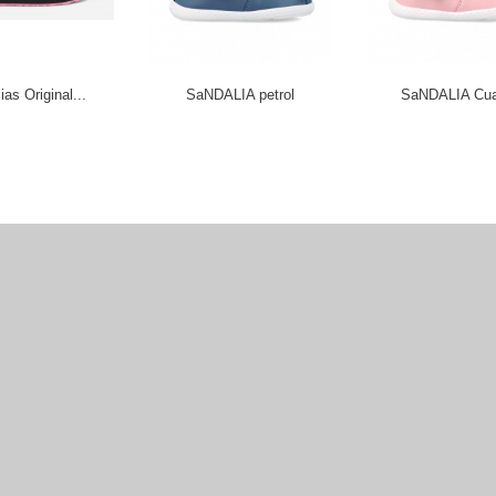
as Original...
SaNDALIA petrol
SaNDALIA Cua