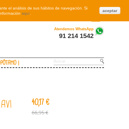
Iniciar sesión
nte el análisis de sus hábitos de navegación. Si
aceptar
información
aquí
.
0
Atendemos WhatsApp
91 214 1542
OPÓTAMO
40,17 €
 AVI
66,95 €