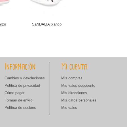
rzo
SaNDALIA blanco
Zapato de piel rojo...
Información
Mi cuenta
Cambios y devoluciones
Mis compras
Política de privacidad
Mis vales descuento
Cómo pagar
Mis direcciones
Formas de envío
Mis datos personales
Política de cookies
Mis vales