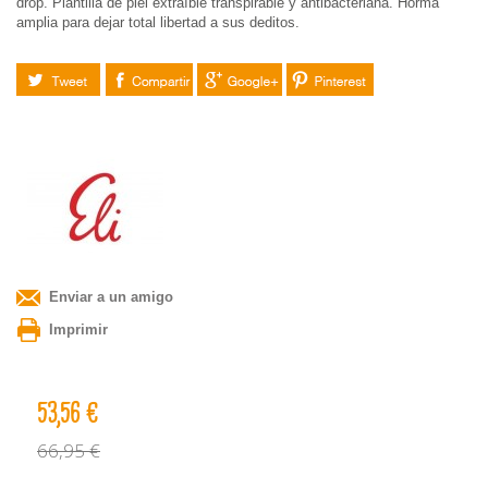
drop. Plantilla de piel extraíble transpirable y antibacteriana. Horma
amplia para dejar total libertad a sus deditos.
Tuitear
Compartir
Google+
Pinterest
Enviar a un amigo
Imprimir
53,56 €
66,95 €