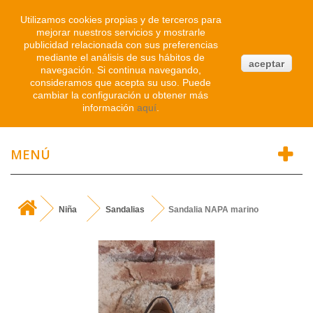
Iniciar sesión
Utilizamos cookies propias y de terceros para
mejorar nuestros servicios y mostrarle
publicidad relacionada con sus preferencias
0
mediante el análisis de sus hábitos de
aceptar
navegación. Si continua navegando,
Atendemos WhatsApp
consideramos que acepta su uso. Puede
91 214 1542
cambiar la configuración u obtener más
información
aquí
.
MENÚ
Niña
Sandalias
Sandalia NAPA marino