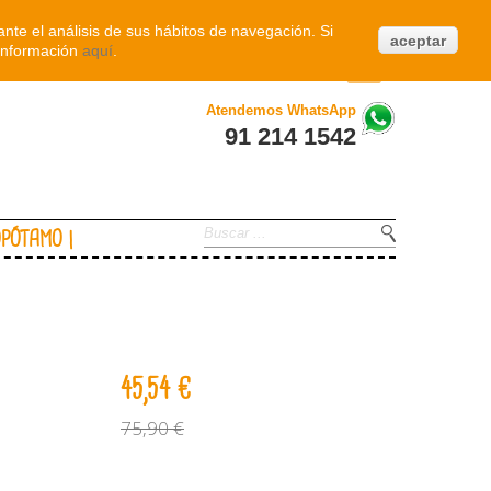
Iniciar sesión
nte el análisis de sus hábitos de navegación. Si
aceptar
información
aquí
.
0
Atendemos WhatsApp
91 214 1542
OPÓTAMO
45,54 €
75,90 €