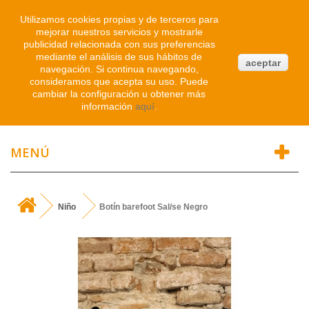
Iniciar sesión
Utilizamos cookies propias y de terceros para
mejorar nuestros servicios y mostrarle
publicidad relacionada con sus preferencias
0
mediante el análisis de sus hábitos de
aceptar
navegación. Si continua navegando,
Atendemos WhatsApp
consideramos que acepta su uso. Puede
91 214 1542
cambiar la configuración u obtener más
información
aquí
.
MENÚ
Niño
Botín barefoot Sal/se Negro