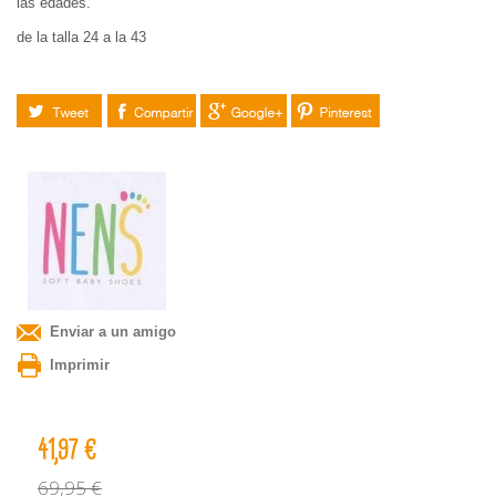
las edades.
de la talla 24 a la 43
Tuitear
Compartir
Google+
Pinterest
Enviar a un amigo
Imprimir
41,97 €
69,95 €