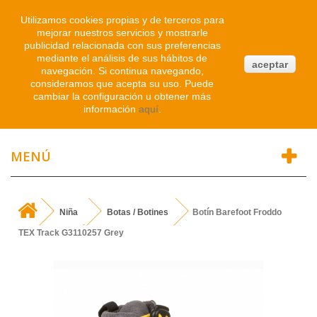
Iniciar sesión
Utilizamos cookies propias y de terceros para
mejorar nuestros servicios y mostrarle
publicidad relacionada con sus preferencias
0
mediante el análisis de sus hábitos de
aceptar
navegación. Si continua navegando,
Atendemos WhatsApp
consideramos que acepta su uso. Puede
91 214 1542
cambiar la configuración u obtener más
información
aquí
.
MENÚ
Niña
Botas / Botines
Botín Barefoot Froddo
TEX Track G3110257 Grey