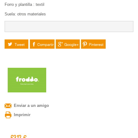
F
orro y plantilla
: textil
S
uela: otros materiales
Tuitear
Compartir
Google+
Pinterest
Enviar a un amigo
Imprimir