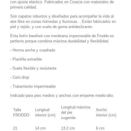
con ajuste elástico. Fabricados en Croacia con materiales de
primera calidad.
Son zapatos robustos y diseñados para acompañar la vida al
aire libre en zonas húmedas y lluviosas. . Están fabricados en
piel y tejido, y con suela de goma antideslizante.
Esta botín barefoot con menbrana impermeable de Froddo es
perfecto porque combina máxima durabilidad y flexibilidad.
- Horma ancha y cuadrada
- Plantilla extraíble
- Suela flexible y resistente
- Cero drop
- Tratamiento impermeable
Indicado para pies medios y anchos con empeine medio-alto.
Longitud máxima
Talla
Longitud
Ancho
del pie
FRODDO
interior (cm)
interior (cm)
sugerida
21
14 cm
13.2 cm
6 cm