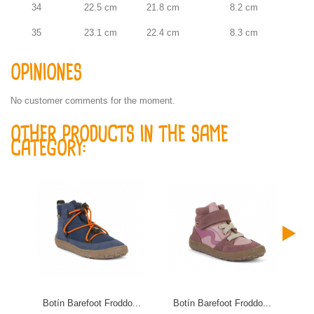
34
22.5 cm
21.8 cm
8.2 cm
35
23.1 cm
22.4 cm
8.3 cm
OPINIONES
No customer comments for the moment.
OTHER PRODUCTS IN THE SAME
CATEGORY:
Botín Barefoot Froddo...
Botín Barefoot Froddo...
Bo