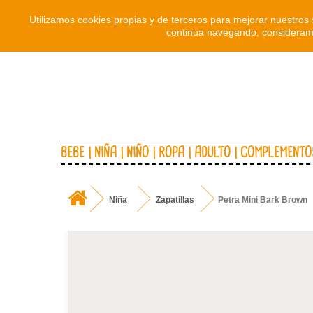
Utilizamos cookies propias y de terceros para mejorar nuestros 
continua navegando, consideramo
BEBE
NIÑA
NIÑO
ROPA
ADULTO
COMPLEMENTO
Niña
Zapatillas
Petra Mini Bark Brown