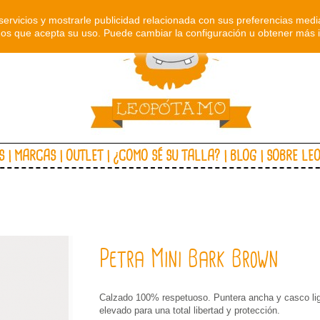
servicios y mostrarle publicidad relacionada con sus preferencias media
s que acepta su uso. Puede cambiar la configuración u obtener más 
S
MARCAS
OUTLET
¿COMO SÉ SU TALLA?
BLOG
SOBRE LE
Petra Mini Bark Brown
Calzado 100% respetuoso. Puntera ancha y casco li
elevado para una total libertad y protección.