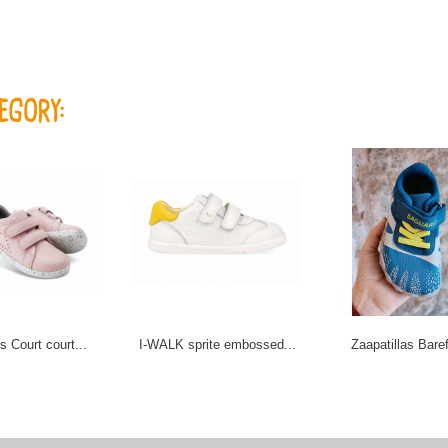
EGORY:
 Court court...
I-WALK sprite embossed...
Zaapatillas Baref