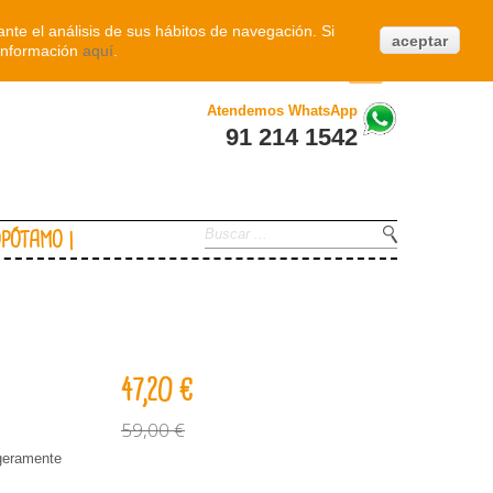
Iniciar sesión
nte el análisis de sus hábitos de navegación. Si
aceptar
información
aquí
.
0
Atendemos WhatsApp
91 214 1542
OPÓTAMO
47,20 €
59,00 €
geramente