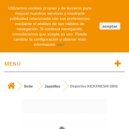
Iniciar sesión
Utilizamos cookies propias y de terceros para
mejorar nuestros servicios y mostrarle
publicidad relacionada con sus preferencias
0
mediante el análisis de sus hábitos de
aceptar
navegación. Si continua navegando,
Atendemos WhatsApp
consideramos que acepta su uso. Puede
91 214 1542
cambiar la configuración u obtener más
información
aquí
.
MENÚ
Bebe
Zapatillas
Deportivo KICKFRESHI GRIS