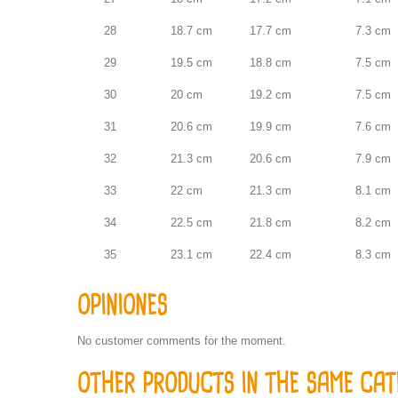
28
18.7 cm
17.7 cm
7.3 cm
29
19.5 cm
18.8 cm
7.5 cm
30
20 cm
19.2 cm
7.5 cm
31
20.6 cm
19.9 cm
7.6 cm
32
21.3 cm
20.6 cm
7.9 cm
33
22 cm
21.3 cm
8.1 cm
34
22.5 cm
21.8 cm
8.2 cm
35
23.1 cm
22.4 cm
8.3 cm
OPINIONES
No customer comments for the moment.
OTHER PRODUCTS IN THE SAME CAT