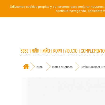
Utilizamos cookies propias y de terceros para mejorar nuestros 
continua navegando, consideramo
BEBE
NIÑA
NIÑO
ROPA
ADULTO
COMPLEMENTO
Niña
Botas / Botines
Botín Barefoot F