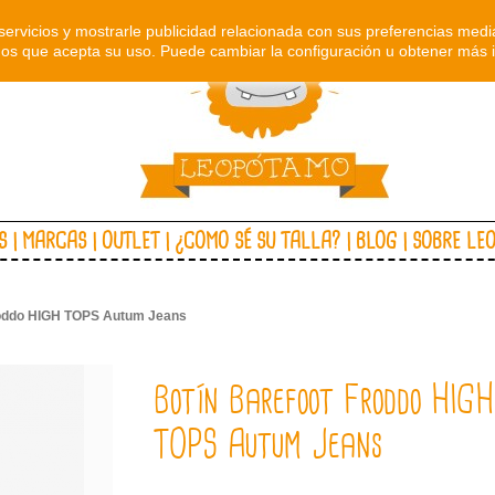
servicios y mostrarle publicidad relacionada con sus preferencias media
s que acepta su uso. Puede cambiar la configuración u obtener más 
S
MARCAS
OUTLET
¿COMO SÉ SU TALLA?
BLOG
SOBRE LE
roddo HIGH TOPS Autum Jeans
Botín Barefoot Froddo HIGH
TOPS Autum Jeans