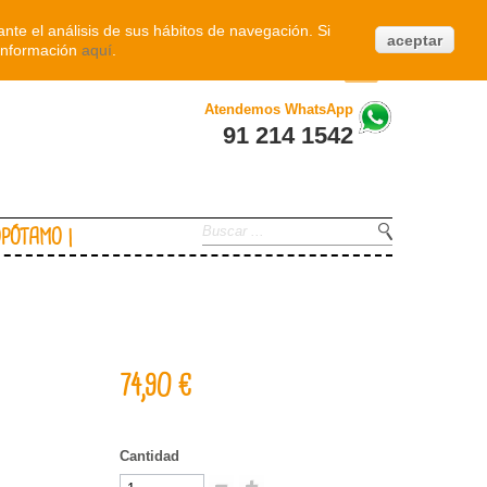
Iniciar sesión
nte el análisis de sus hábitos de navegación. Si
aceptar
información
aquí
.
0
Atendemos WhatsApp
91 214 1542
OPÓTAMO
74,90 €
Cantidad