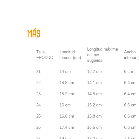
MÁS
Longitud máxima
Talla
Longitud
Ancho
del pie
FRODDO
interior (cm)
interior 
sugerida
21
14 cm
13.2 cm
6 cm
22
14.8 cm
14.1 cm
6.4 cm
23
15.2 cm
14.5 cm
6.4 cm
24
16 cm
15.2 cm
6.6 cm
25
16.6 cm
15.8 cm
6.6 cm
26
17.4 cm
16.6 cm
6.8 cm
27
18 cm
17.2 cm
7.1 cm