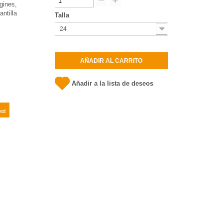
gines,
antilla
Talla
24
AÑADIR AL CARRITO
Añadir a la lista de deseos
t