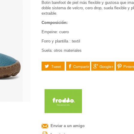
Botin barefoot de piel más flexible y gustosa que ima
doble sistema de velcro, cero drop, suela flexible y pl
extraible.
Composición:
Empeine: cuero
F
orro y plantilla
: textil
S
uela: otros materiales
Tuitear
Compartir
Google+
Pinteres
Enviar a un amigo