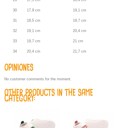
30
17,9 cm
19,1 cm
31
18,5 cm
19,7 cm
32
19,1 cm
20,4 cm
33
19,7 cm
21 cm
34
20,4 cm
21,7 cm
OPINIONES
No customer comments for the moment.
OTHER PRODUCTS IN THE SAME
CATEGORY: