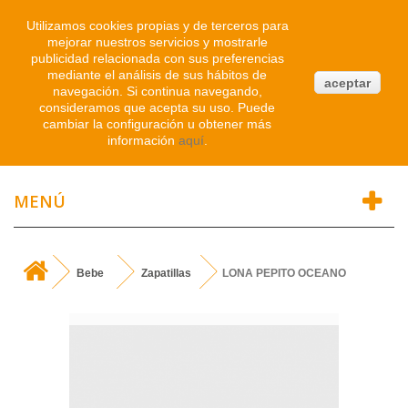
Iniciar sesión
Utilizamos cookies propias y de terceros para
mejorar nuestros servicios y mostrarle
publicidad relacionada con sus preferencias
0
mediante el análisis de sus hábitos de
aceptar
navegación. Si continua navegando,
Atendemos WhatsApp
consideramos que acepta su uso. Puede
91 214 1542
cambiar la configuración u obtener más
información
aquí
.
MENÚ
Bebe
Zapatillas
LONA PEPITO OCEANO