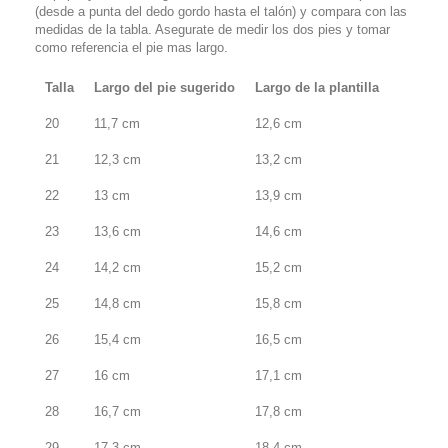
(desde a punta del dedo gordo hasta el talón) y compara con las
medidas de la tabla. Asegurate de medir los dos pies y tomar
como referencia el pie mas largo.
Talla
Largo del pie sugerido
Largo de la plantilla
20
11,7 cm
12,6 cm
21
12,3 cm
13,2 cm
22
13 cm
13,9 cm
23
13,6 cm
14,6 cm
24
14,2 cm
15,2 cm
25
14,8 cm
15,8 cm
26
15,4 cm
16,5 cm
27
16 cm
17,1 cm
28
16,7 cm
17,8 cm
29
17,3 cm
18,4 cm