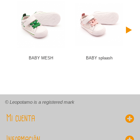
BABY MESH
BABY splaash
© Leopotamo is a registered mark
Mi cuenta
Información