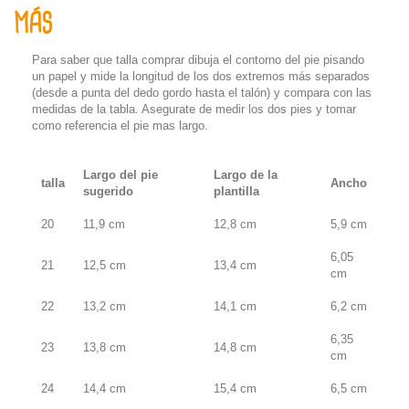
MÁS
Para saber que talla comprar dibuja el contorno del pie pisando
un papel y mide la longitud de los dos extremos más separados
(desde a punta del dedo gordo hasta el talón) y compara con las
medidas de la tabla. Asegurate de medir los dos pies y tomar
como referencia el pie mas largo.
Largo del pie
Largo de la
talla
Ancho
sugerido
plantilla
20
11,9 cm
12,8 cm
5,9 cm
6,05
21
12,5 cm
13,4 cm
cm
22
13,2 cm
14,1 cm
6,2 cm
6,35
23
13,8 cm
14,8 cm
cm
24
14,4 cm
15,4 cm
6,5 cm