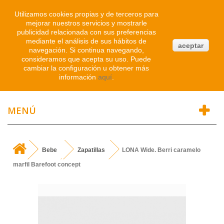
Iniciar sesión
Utilizamos cookies propias y de terceros para
mejorar nuestros servicios y mostrarle
publicidad relacionada con sus preferencias
0
mediante el análisis de sus hábitos de
aceptar
navegación. Si continua navegando,
Atendemos WhatsApp
consideramos que acepta su uso. Puede
91 214 1542
cambiar la configuración u obtener más
información
aquí
.
MENÚ
Bebe
Zapatillas
LONA Wide. Berri caramelo
marfil Barefoot concept