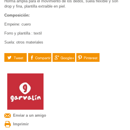
Horma amplia para el movimiento de los dedos, suela flexible y son
drop y fina, plantilla extraible en piel.
Composición:
Empeine: cuero
F
orro y plantilla
: textil
S
uela: otros materiales
Tuitear
Compartir
Google+
Pinterest
Enviar a un amigo
Imprimir