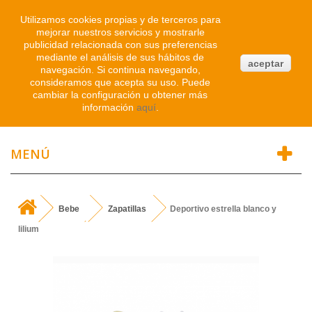
Iniciar sesión
Utilizamos cookies propias y de terceros para
mejorar nuestros servicios y mostrarle
publicidad relacionada con sus preferencias
0
mediante el análisis de sus hábitos de
aceptar
navegación. Si continua navegando,
Atendemos WhatsApp
consideramos que acepta su uso. Puede
91 214 1542
cambiar la configuración u obtener más
información
aquí
.
MENÚ
Bebe
Zapatillas
Deportivo estrella blanco y
lilium