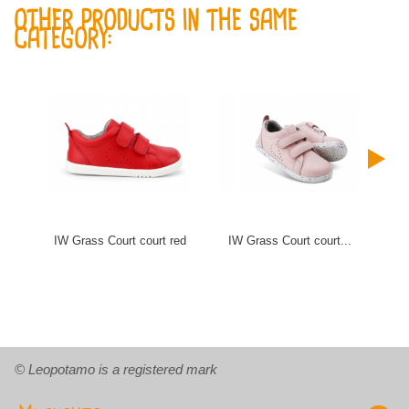
OTHER PRODUCTS IN THE SAME
CATEGORY:
IW Grass Court court red
IW Grass Court court...
I-W
© Leopotamo is a registered mark