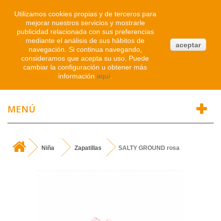
Iniciar sesión
Utilizamos cookies propias y de terceros para
mejorar nuestros servicios y mostrarle
publicidad relacionada con sus preferencias
0
mediante el análisis de sus hábitos de
aceptar
navegación. Si continua navegando,
Atendemos WhatsApp
consideramos que acepta su uso. Puede
91 214 1542
cambiar la configuración u obtener más
información
aquí
.
MENÚ
Niña
Zapatillas
SALTY GROUND rosa