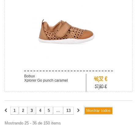
Bobux
46,32 €
Xplorer Go punch caramel
57,90 €
1
2
3
4
5
...
13
Mostrar todos
Mostrando 25 - 36 de 150 items