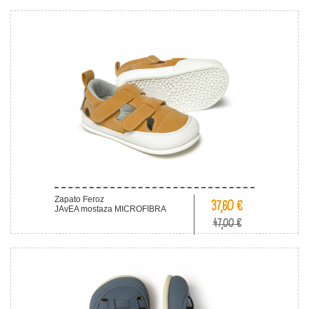
Zapato Feroz
37,60 €
JAvEA mostaza MICROFIBRA
47,00 €