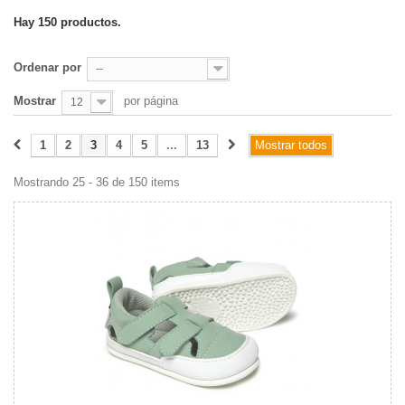
Hay 150 productos.
Ordenar por
--
Mostrar
por página
12
1
2
3
4
5
...
13
Mostrar todos
Mostrando 25 - 36 de 150 items