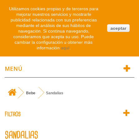
Iniciar sesión
Utilizamos cookies propias y de terceros para
mejorar nuestros servicios y mostrarle
publicidad relacionada con sus preferencias
0
mediante el análisis de sus hábitos de
aceptar
navegación. Si continua navegando,
Atendemos WhatsApp
consideramos que acepta su uso. Puede
91 214 1542
cambiar la configuración u obtener más
información
aquí
.
MENÚ
Bebe
Sandalias
FILTROS
SANDALIAS