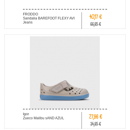
FRODDO
40,17 €
Sandalia BAREFOOT FLEXY AVI
Jeans
66,95 €
Igor
27,96 €
Zueco Malibu sAND AZUL
34,95 €