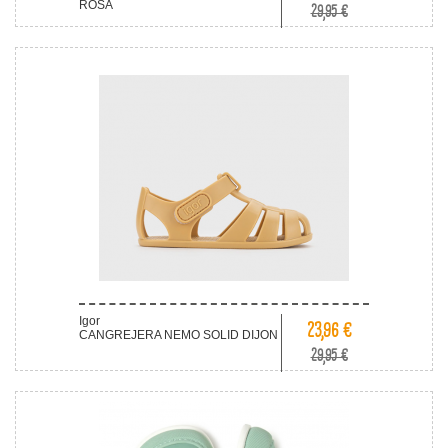
ROSA
29,95 €
Igor
23,96 €
CANGREJERA NEMO SOLID DIJON
29,95 €