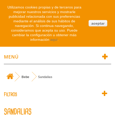
Iniciar sesión
Utilizamos cookies propias y de terceros para
mejorar nuestros servicios y mostrarle
publicidad relacionada con sus preferencias
0
mediante el análisis de sus hábitos de
aceptar
navegación. Si continua navegando,
Atendemos WhatsApp
consideramos que acepta su uso. Puede
91 214 1542
cambiar la configuración u obtener más
información
aquí
.
MENÚ
Bebe
Sandalias
FILTROS
SANDALIAS