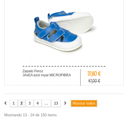
Zapato Feroz
37,60 €
JAvEA azul royal MICROFIBRA
47,00 €
1
2
3
4
...
13
Mostrar todos
Mostrando 13 - 24 de 150 items