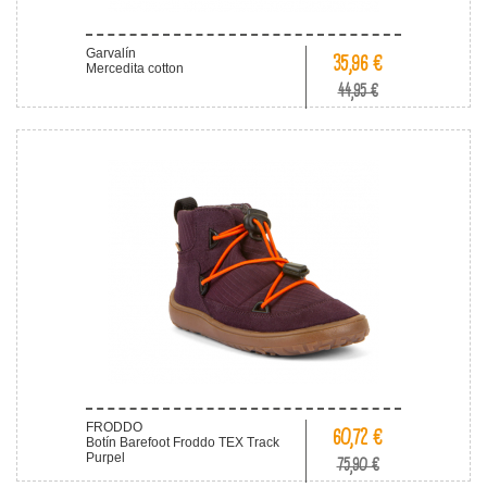
Garvalín
35,96 €
Mercedita cotton
44,95 €
FRODDO
60,72 €
Botín Barefoot Froddo TEX Track
Purpel
75,90 €