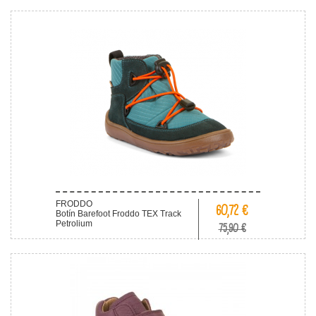
FRODDO
60,72 €
Botín Barefoot Froddo TEX Track
Petrolium
75,90 €