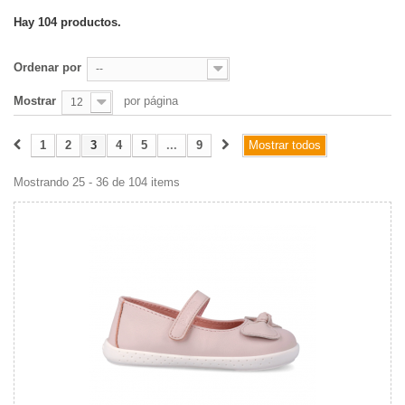
Hay 104 productos.
Ordenar por
--
Mostrar
por página
12
1
2
3
4
5
...
9
Mostrar todos
Mostrando 25 - 36 de 104 items