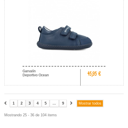
Garvalín
45,95 €
Deportivo Ocean
1
2
3
4
5
...
9
Mostrar todos
Mostrando 25 - 36 de 104 items