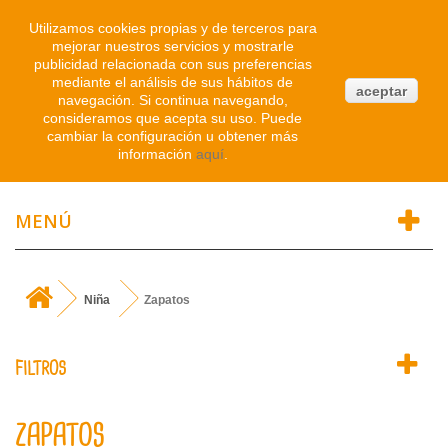
Iniciar sesión
Utilizamos cookies propias y de terceros para
mejorar nuestros servicios y mostrarle
publicidad relacionada con sus preferencias
0
mediante el análisis de sus hábitos de
aceptar
navegación. Si continua navegando,
Atendemos WhatsApp
consideramos que acepta su uso. Puede
91 214 1542
cambiar la configuración u obtener más
información
aquí
.
MENÚ
Niña
Zapatos
FILTROS
ZAPATOS