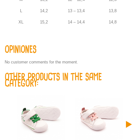
L
14,2
13 – 13,4
13,8
XL
15,2
14 – 14,4
14,8
OPINIONES
No customer comments for the moment.
OTHER PRODUCTS IN THE SAME
CATEGORY: