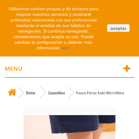
Iniciar sesión
Utilizamos cookies propias y de terceros para
mejorar nuestros servicios y mostrarle
publicidad relacionada con sus preferencias
0
mediante el análisis de sus hábitos de
aceptar
navegación. Si continua navegando,
Atendemos WhatsApp
consideramos que acepta su uso. Puede
91 214 1542
cambiar la configuración u obtener más
información
aquí
.
MENÚ
Bebe
Zapatillas
Faura Feroz kaki Microfibra