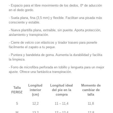
- Espacio para el libre movimiento de los dedos, 0º de aducción
en el dedo gordo.
- Suela plana, fina (3,5 mm) y flexible. Facilitan una pisada más
consciente y estable.
- Nueva plantilla plana, extraible, sin puente. Aporta protección,
aislamiento y transpiración.
-
Cierre de velcro con elásticos y tirador trasero para ponerle
fácilmente el zapato a tu peque
.
- Puntera y bandeleta de goma. Aumenta la durabilidad y facilita
la limpieza.
- Forro de microfibra perforada en tobillo y lengueta para un mejor
ajuste. Ofrece una fantástica transpiración.
Longitud
Longitud ideal
Momento de
Talla
interior
del pie en la
cambiar de
FEROZ
(cm)
compra
talla
S
12,2
11 – 11,4
11,8
M
13,2
12 – 12,4
12,8