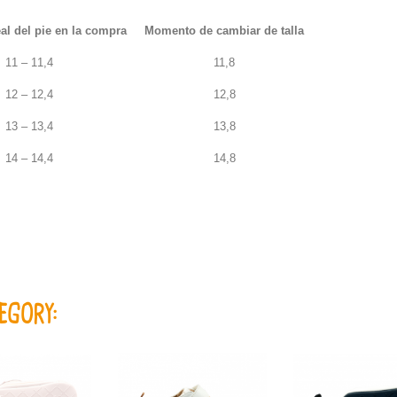
al del pie en la compra
Momento de cambiar de talla
11 – 11,4
11,8
12 – 12,4
12,8
13 – 13,4
13,8
14 – 14,4
14,8
EGORY: