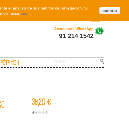
Iniciar sesión
nte el análisis de sus hábitos de navegación. Si
aceptar
información
aquí
.
0
Atendemos WhatsApp
91 214 1542
OPÓTAMO
39,20 €
ge
49,00 €