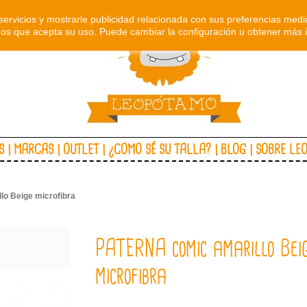
servicios y mostrarle publicidad relacionada con sus preferencias media
s que acepta su uso. Puede cambiar la configuración u obtener más 
S
MARCAS
OUTLET
¿COMO SÉ SU TALLA?
BLOG
SOBRE LE
o Beige microfibra
PATERNA comic amarillo Bei
microfibra