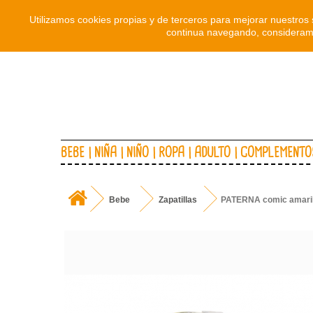
Utilizamos cookies propias y de terceros para mejorar nuestros 
continua navegando, consideramo
BEBE
NIÑA
NIÑO
ROPA
ADULTO
COMPLEMENTO
Bebe
Zapatillas
PATERNA comic amarill