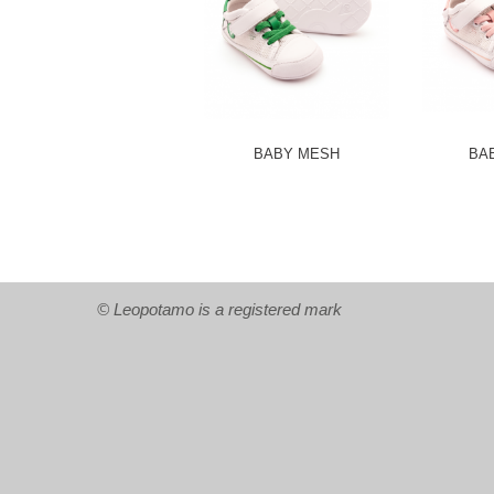
BABY MESH
BAB
© Leopotamo is a registered mark