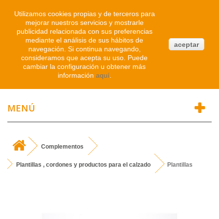
Iniciar sesión
Utilizamos cookies propias y de terceros para
mejorar nuestros servicios y mostrarle
publicidad relacionada con sus preferencias
0
mediante el análisis de sus hábitos de
aceptar
navegación. Si continua navegando,
Atendemos WhatsApp
consideramos que acepta su uso. Puede
91 214 1542
cambiar la configuración u obtener más
información
aquí
.
MENÚ
Complementos
Plantillas , cordones y productos para el calzado
Plantillas