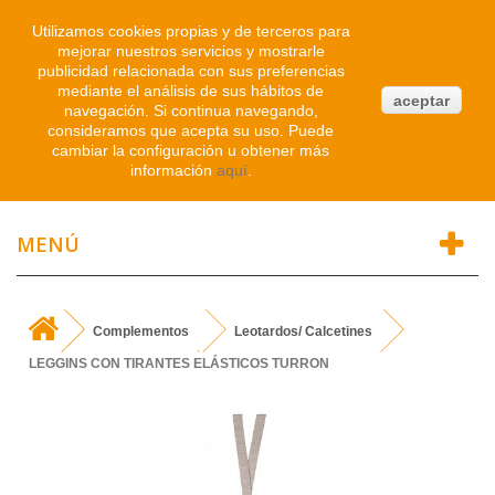
Iniciar sesión
Utilizamos cookies propias y de terceros para
mejorar nuestros servicios y mostrarle
publicidad relacionada con sus preferencias
0
mediante el análisis de sus hábitos de
aceptar
navegación. Si continua navegando,
Atendemos WhatsApp
consideramos que acepta su uso. Puede
91 214 1542
cambiar la configuración u obtener más
información
aquí
.
MENÚ
Complementos
Leotardos/ Calcetines
LEGGINS CON TIRANTES ELÁSTICOS TURRON