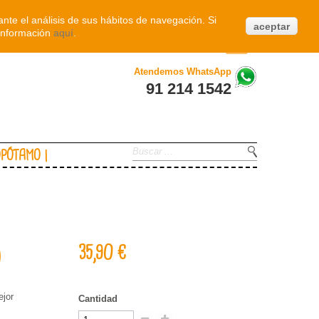
Iniciar sesión
nte el análisis de sus hábitos de navegación. Si
aceptar
información
aquí
.
0
Atendemos WhatsApp
91 214 1542
OPÓTAMO
35,90 €
O
ejor
Cantidad