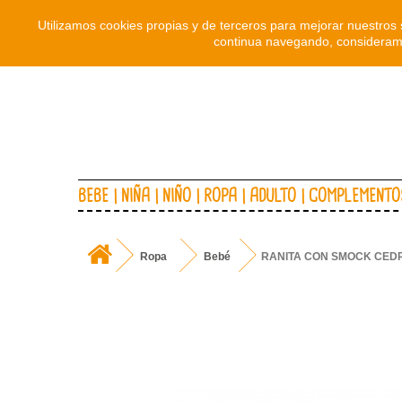
Utilizamos cookies propias y de terceros para mejorar nuestros 
continua navegando, consideramo
BEBE
NIÑA
NIÑO
ROPA
ADULTO
COMPLEMENTO
Ropa
Bebé
RANITA CON SMOCK CED