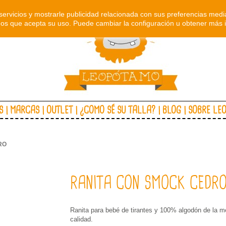
servicios y mostrarle publicidad relacionada con sus preferencias media
s que acepta su uso. Puede cambiar la configuración u obtener más 
S
MARCAS
OUTLET
¿COMO SÉ SU TALLA?
BLOG
SOBRE LE
RO
RANITA CON SMOCK CEDR
Ranita para bebé de tirantes y 100% algodón de la m
calidad.