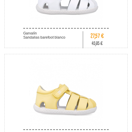
Garvalín
27,57 €
Sandalias barefoot blanco
45,95 €