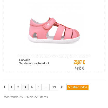
Garvalín
26,97 €
Sandalia rosa barefoot
44,95 €
1
2
3
4
5
...
19
Mostrar todos
Mostrando 25 - 36 de 225 items