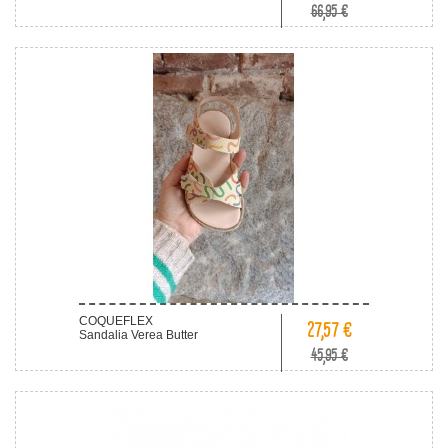
66,95 €
COQUEFLEX
27,57 €
Sandalia Verea Butter
45,95 €