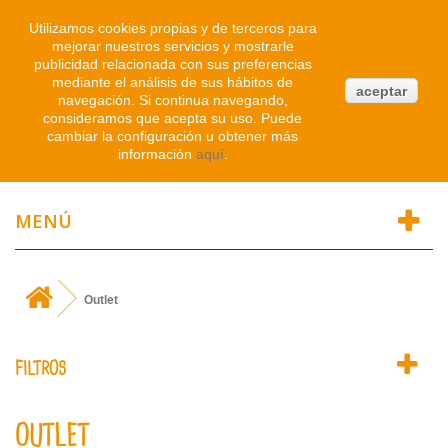
Iniciar sesión
Utilizamos cookies propias y de terceros para
mejorar nuestros servicios y mostrarle
publicidad relacionada con sus preferencias
0
mediante el análisis de sus hábitos de
aceptar
navegación. Si continua navegando,
Atendemos WhatsApp
consideramos que acepta su uso. Puede
91 214 1542
cambiar la configuración u obtener más
información
aquí
.
MENÚ
Outlet
FILTROS
OUTLET