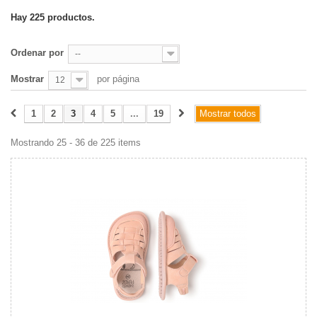
Hay 225 productos.
Ordenar por
--
Mostrar
por página
12
1
2
3
4
5
...
19
Mostrar todos
Mostrando 25 - 36 de 225 items