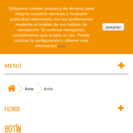
Iniciar sesión
Utilizamos cookies propias y de terceros para
mejorar nuestros servicios y mostrarle
publicidad relacionada con sus preferencias
0
mediante el análisis de sus hábitos de
aceptar
navegación. Si continua navegando,
Atendemos WhatsApp
consideramos que acepta su uso. Puede
91 214 1542
cambiar la configuración u obtener más
información
aquí
.
MENÚ
Bebe
Botín
FILTROS
BOTÍN