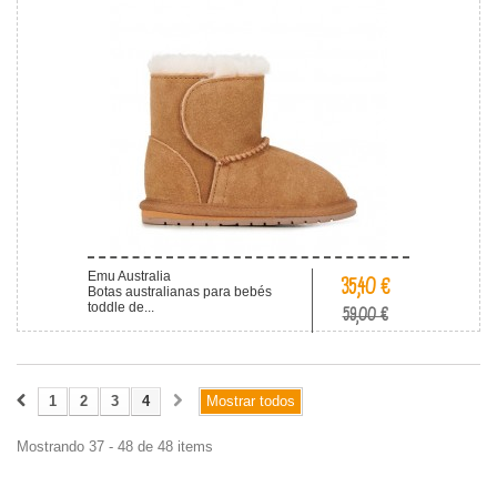
Emu Australia
35,40 €
Botas australianas para bebés
toddle de...
59,00 €
1
2
3
4
Mostrar todos
Mostrando 37 - 48 de 48 items