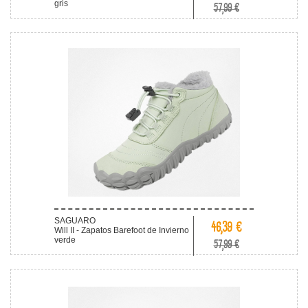
gris
57,99 €
SAGUARO
46,39 €
Will II - Zapatos Barefoot de Invierno
verde
57,99 €