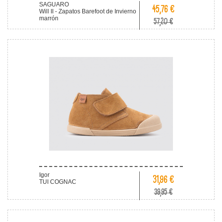
SAGUARO
45,76 €
Will II - Zapatos Barefoot de Invierno
marrón
57,20 €
Igor
31,96 €
TUI COGNAC
39,95 €