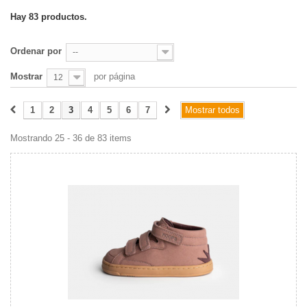
Hay 83 productos.
Ordenar por
--
Mostrar
por página
12
1
2
3
4
5
6
7
Mostrar todos
Mostrando 25 - 36 de 83 items