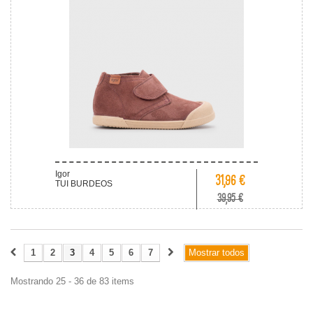
Igor
31,96 €
TUI BURDEOS
39,95 €
1
2
3
4
5
6
7
Mostrar todos
Mostrando 25 - 36 de 83 items