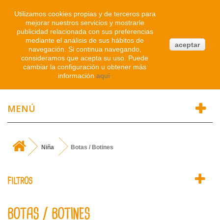
Iniciar sesión
Utilizamos cookies propias y de terceros para
mejorar nuestros servicios y mostrarle
publicidad relacionada con sus preferencias
0
mediante el análisis de sus hábitos de
aceptar
navegación. Si continua navegando,
Atendemos WhatsApp
consideramos que acepta su uso. Puede
91 214 1542
cambiar la configuración u obtener más
información
aquí
.
MENÚ
Niña
Botas / Botines
FILTROS
BOTAS / BOTINES