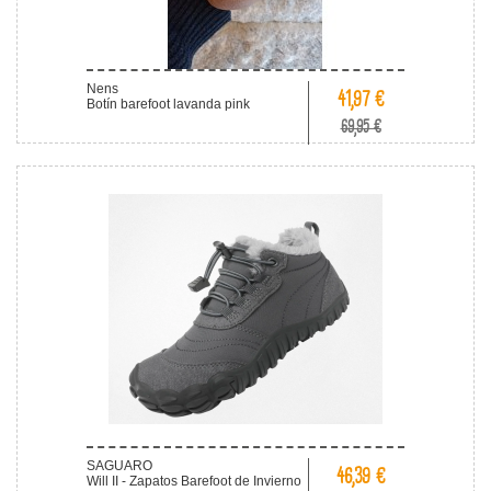
Nens
41,97 €
Botín barefoot lavanda pink
69,95 €
SAGUARO
46,39 €
Will II - Zapatos Barefoot de Invierno