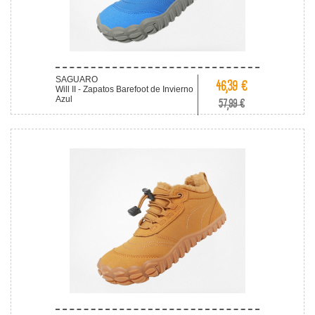
SAGUARO
46,39 €
Will II - Zapatos Barefoot de Invierno
Azul
57,99 €