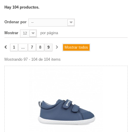
Hay 104 productos.
Ordenar por
--
Mostrar
por página
12
1
...
7
8
9
Mostrar todos
Mostrando 97 - 104 de 104 items