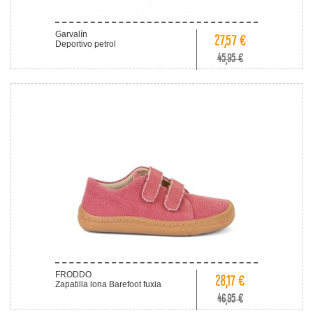
Garvalín
27,57 €
Deportivo petrol
45,95 €
FRODDO
28,17 €
Zapatilla lona Barefoot fuxia
46,95 €