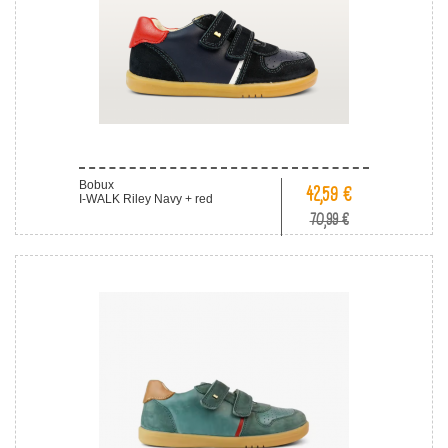
Bobux
42,59 €
I-WALK Riley Navy + red
70,99 €