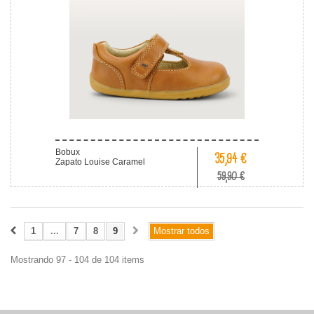
Bobux
35,94 €
Zapato Louise Caramel
59,90 €
1
...
7
8
9
Mostrar todos
Mostrando 97 - 104 de 104 items