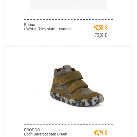
Bobux
42,59 €
I-WALK Riley slate + caramel
70,99 €
FRODDO
43,74 €
Botín Barefoot dark Green