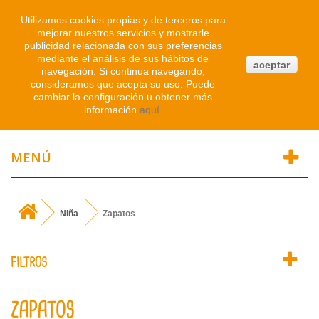
Iniciar sesión
Utilizamos cookies propias y de terceros para
mejorar nuestros servicios y mostrarle
publicidad relacionada con sus preferencias
0
mediante el análisis de sus hábitos de
aceptar
navegación. Si continua navegando,
Atendemos WhatsApp
consideramos que acepta su uso. Puede
91 214 1542
cambiar la configuración u obtener más
información
aquí
.
MENÚ
Niña
Zapatos
FILTROS
ZAPATOS