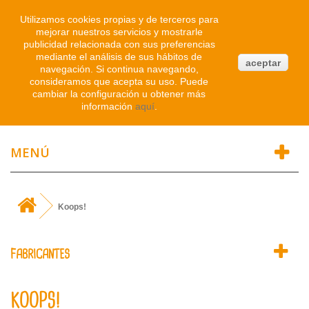
Iniciar sesión
Utilizamos cookies propias y de terceros para
mejorar nuestros servicios y mostrarle
publicidad relacionada con sus preferencias
0
mediante el análisis de sus hábitos de
aceptar
navegación. Si continua navegando,
Atendemos WhatsApp
consideramos que acepta su uso. Puede
91 214 1542
cambiar la configuración u obtener más
información
aquí
.
MENÚ
Koops!
FABRICANTES
KOOPS!