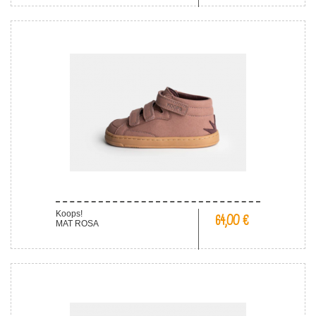
Koops!
64,00 €
MAT ROSA